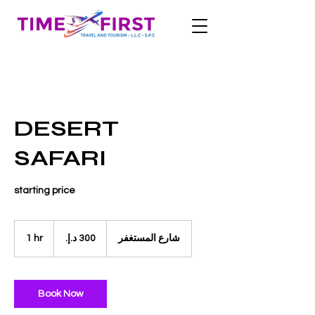
DESERT
SAFARI
starting price
300
درهم
1 hr
1
شارع المستغفر
إماراتي
h
Book Now